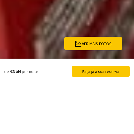
VER MAIS FOTOS
Descrição
Fotos
Serviços
€NaN
de
por noite
Faça já a sua reserva
Casa de férias
Casa Mimosa -
Algarve