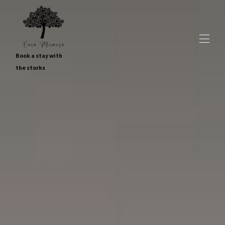
Book a stay with
the storks
Home
Visão geral
Mapa
Galeria
Cotações
Disponibilidade
Avaliações
Contato